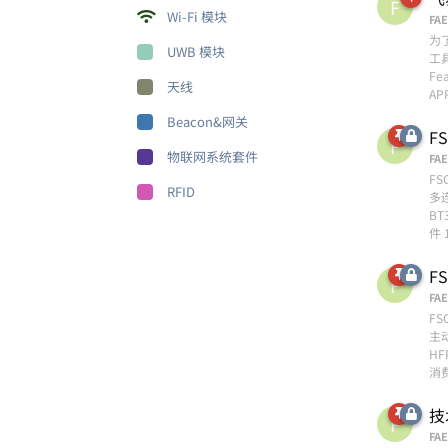
F
Wi-Fi 模块
FAE
为
UWB 模块
工
Fe
天线
AP
Beacon&网关
F
F
物联网系统套件
FAE
F
RFID
多连
B
件 
F
F
FAE
F
主
H
消费
技
F
FAE