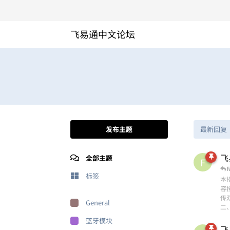
飞易通中文论坛
发布主题
最新回复
飞
全部主题
F
F
标签
本
容
传
General
二
蓝牙模块
飞