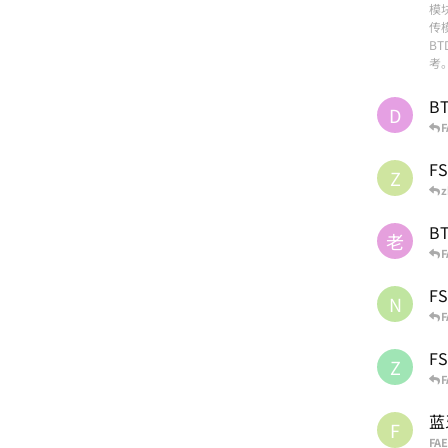
模
传模
B
考。
B
D
F
F
Z
z
B
老
F
F
N
F
F
Z
F
蓝
F
FAE