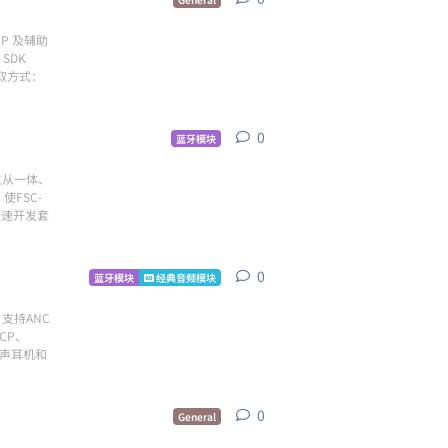
P 及辅助
SDK
获取方式：
0
0
条回复
蓝牙模块
持主从一体、
使FSC-
快速开发套
0
0
条回复
蓝牙模块
经典音频模块
支持ANC
CP、
体声耳机和
0
0
条回复
General