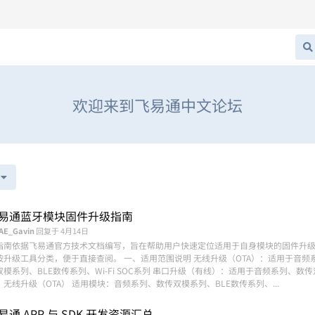
欢迎来到飞易通中文论坛
易通蓝牙模块固件升级指南
AE_Gavin
回复于
4月14日
指南依据飞易通官方技术文档编写，旨在帮助用户快速定位适用于自身模块的固件升
按升级工具分类，便于直接查阅。 一、适用范围说明 无线升级（OTA）：适用于音频
双模系列、BLE数传系列、Wi-Fi SOC系列 串口升级（有线）：适用于音频系列、数
、无线升级（OTA） 适用模块：音频系列、数传双模系列、BLE数传系列、...
易通 APP 与 SDK 开发资源汇总