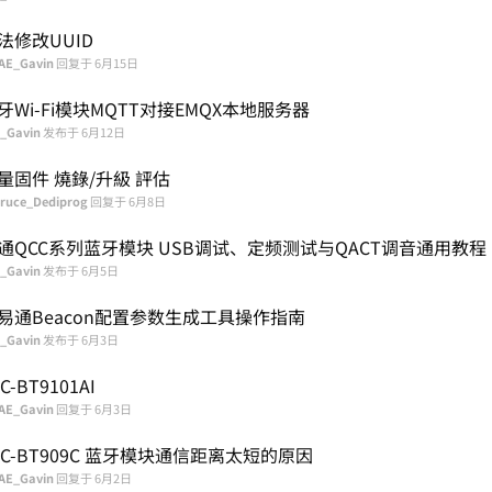
法修改UUID
AE_Gavin
回复于
6月15日
牙Wi-Fi模块MQTT对接EMQX本地服务器
_Gavin
发布于
6月12日
量固件 燒錄/升級 評估
ruce_Dediprog
回复于
6月8日
通QCC系列蓝牙模块 USB调试、定频测试与QACT调音通用教程
_Gavin
发布于
6月5日
易通Beacon配置参数生成工具操作指南
_Gavin
发布于
6月3日
C-BT9101AI
AE_Gavin
回复于
6月3日
SC-BT909C 蓝牙模块通信距离太短的原因
AE_Gavin
回复于
6月2日