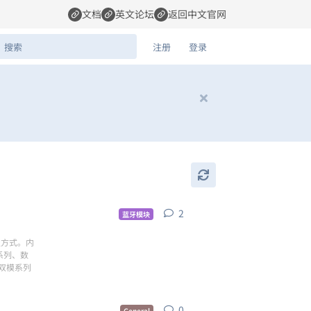
文档
英文论坛
返回中文官网
注册
登录
2
2
条回复
蓝牙模块
级方式。内
系列、数
传双模系列
0
0
条回复
General