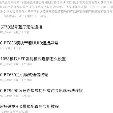
块产品用户指南 飞易通蓝牙低功耗 (BLE) 数传模块 FSC-BLE 本文档集旨在为基于飞易
块的产品开发与量产提供技术支持与资源参考。 飞易通蓝牙双模 (BR/EDR + BLE) 模块
TDMD 本文档集旨在为基于飞易通蓝牙双模数传模块的产品开发与量产提供技术支持与
 飞易通蓝牙+Wi-Fi 组合 SOC 模块...
T677D型号蓝牙无法连接
AE_Gavin
回复于
4 天前
SC-BT836模块带着UUID连接异常
hrc
回复于
4 天前
T1058模块HFP发射模式连接怎么设置
AE_Gavin
回复于
1 个月前
SC-BT630主机模式通信终端
AE_Gavin
回复于
1 个月前
SC-BT909C蓝牙连接成功后有时会出现无法连接
AE_Gavin
回复于
6月30日
牙扫码枪HID模式配置与应用教程
_Gavin
发布于
6月25日