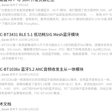
_Gavin
发布于
4月10日
了方便各位开发者快速集成飞易通蓝牙、Wi-Fi 模块，我们整理了官方提供的 SDK、AP
具 的说明与获取方式。您可以根据自己的产品类型选择对应的资源。 一、常用 APP 与 
asyBlue 适用场景：音频系列、数传双模系列、部分 Wi-Fi 模块的调试与 OTA 升级 
P 下载与SDK 获取 FeasyBea...
SC-BT3431 BLE 5.1 低功耗SIG Mesh蓝牙模块
_Gavin
发布于
2025年12月25日
SC-BT3431是一款高度集成的小尺寸多功能BLE 5.1低功耗蓝牙SoC模块。该模块支
接、SIG mesh。睡眠模式和Power Down（PD）模式下的电流低至1.4μA和130nA，
T3431非常适合电池供电的应用，包括蓝牙钥匙、OBU、智能家居等。 FSC-BT3431 
1. 技术规格书 FSC...
SC-BT1036x 蓝牙5.2 ANC音频收发主从一体模块
_Gavin
发布于
2025年12月25日
SC-BT1036x是一款高性价比的双模蓝牙音频收发器SoC模块，支持蓝牙音频主从一体，
动噪声消除。该模块集成了蓝牙5.2双模（BR/EDR+BLE）技术，支持包括A2DP、AVR
FP、HSP、SPP、GATT和PBAP在内的蓝牙协议。可广泛应用于蓝牙扬声器、无线立
类音频产品等相关应用。FSC-BT1036C集成...
术文档
_Gavin
发布于
2025年12月25日