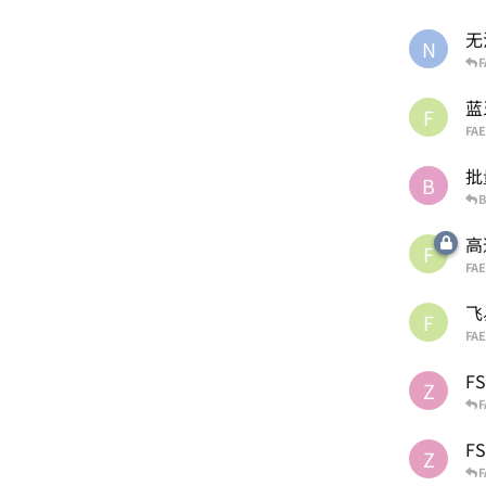
无
N
F
蓝
F
FAE
批
B
B
高
F
FAE
飞
F
FAE
FS
Z
F
F
Z
F