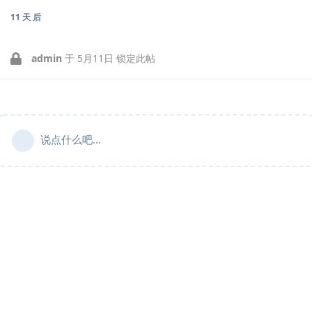
11 天
后
admin
于
5月11日
锁定此帖
说点什么吧...