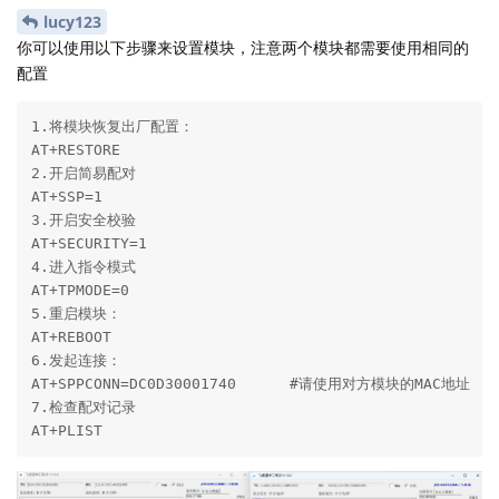
lucy123
你可以使用以下步骤来设置模块，注意两个模块都需要使用相同的
配置
1.将模块恢复出厂配置：

AT+RESTORE

2.开启简易配对

AT+SSP=1

3.开启安全校验

AT+SECURITY=1

4.进入指令模式

AT+TPMODE=0

5.重启模块：

AT+REBOOT

6.发起连接：

AT+SPPCONN=DC0D30001740      #请使用对方模块的MAC地址

7.检查配对记录

AT+PLIST