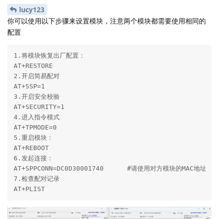
lucy123
你可以使用以下步骤来设置模块，注意两个模块都需要使用相同的
配置
1.将模块恢复出厂配置：

AT+RESTORE

2.开启简易配对

AT+SSP=1

3.开启安全校验

AT+SECURITY=1

4.进入指令模式

AT+TPMODE=0

5.重启模块：

AT+REBOOT

6.发起连接：

AT+SPPCONN=DC0D30001740      #请使用对方模块的MAC地址

7.检查配对记录

AT+PLIST