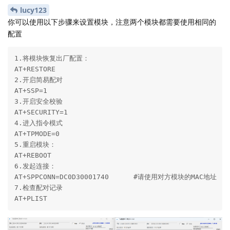
lucy123
你可以使用以下步骤来设置模块，注意两个模块都需要使用相同的
配置
1.将模块恢复出厂配置：

AT+RESTORE

2.开启简易配对

AT+SSP=1

3.开启安全校验

AT+SECURITY=1

4.进入指令模式

AT+TPMODE=0

5.重启模块：

AT+REBOOT

6.发起连接：

AT+SPPCONN=DC0D30001740      #请使用对方模块的MAC地址

7.检查配对记录

AT+PLIST