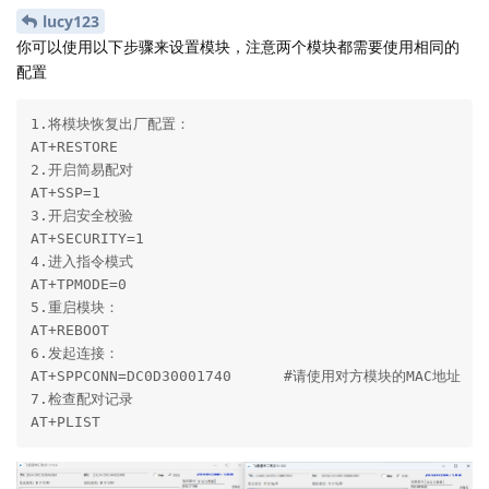
lucy123
你可以使用以下步骤来设置模块，注意两个模块都需要使用相同的
配置
1.将模块恢复出厂配置：

AT+RESTORE

2.开启简易配对

AT+SSP=1

3.开启安全校验

AT+SECURITY=1

4.进入指令模式

AT+TPMODE=0

5.重启模块：

AT+REBOOT

6.发起连接：

AT+SPPCONN=DC0D30001740      #请使用对方模块的MAC地址

7.检查配对记录

AT+PLIST