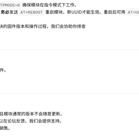
确保模块在指令模式下工作。
TPMODE=0
，
务必
发送
重启模块，新UUID才能生效。重启后可用
AT+REBOOT
AT+U
块的固件版本和操作过程，我们会协助你排查
固件。
且模块通常的版本不会随意更新。
可以在论坛反馈，我们会提供支持。
销售。