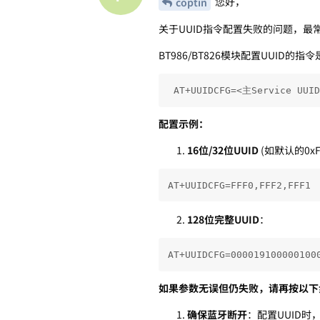
您好，
coptin
关于UUID指令配置失败的问题，最
BT986/BT826模块配置UUID的指
 AT+UUIDCFG=<主Service UUI
配置示例：
16位/32位UUID
(如默认的0xF
AT+UUIDCFG=FFF0,FFF2,FFF1
128位完整UUID
：
AT+UUIDCFG=000019100000100
如果参数无误但仍失败，请再按以下
确保蓝牙断开
：配置UUID