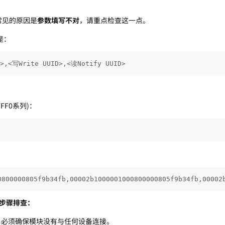
常见的原因是
参数填写不对
，请重点检查这一点。
令是：
D>,<写Write UUID>,<读Notify UUID>
FF0系列)：
0800000805f9b34fb,00002b1000001000800000805f9b34fb,00002
步骤排查：
时，必须确保模块没有与任何设备连接。