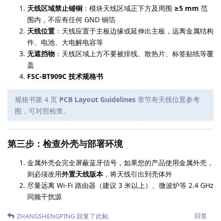
天线区域禁止铺铜
：模块天线区域正下方及周围
≥5 mm
范
围内，不应有任何 GND 铜箔
天线位置
：天线应置于主板边缘或延伸出主板，远离金属结构
件、电池、大电解电容等
无遮挡物
：天线区域上方不要被排线、散热片、标签贴纸等覆
盖
FSC-BT909C 技术规格书
规格书第 4 页
PCB Layout Guidelines
章节有天线位置参考
图，可对照检查。
第三步：检查外壳与部署环境
金属外壳会完全屏蔽蓝牙信号，如果您的产品使用金属外壳，
则必须改用
外置天线版本
，将天线引出到壳体外
尽量远离 Wi-Fi 路由器（建议 3 米以上）、微波炉等 2.4 GHz
同频干扰源
回复
ZHANGSHENGPING
回复了此帖