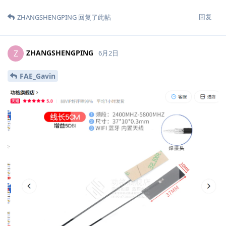
回复
ZHANGSHENGPING
回复了此帖
ZHANGSHENGPING
Z
6月2日
FAE_Gavin