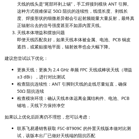
天线的线头是“尾部环剥上锡”，手工焊接到模块 ANT 引脚。
这种方式很难保证 50Ω 阻抗的连续性，线缆长度、剥线长
度、焊接形状的细微差异都会引起射频能量大量反射，最终真
正辐射出去的信号强度甚至不如原内置天线。
天线本体增益和摆放问题
即便天线匹配良好，如果天线本体被金属、电池、PCB 铜皮
遮挡，或紧贴接地平面，辐射效率也会大幅下降。
建议您尝试以下优化：
更换天线：更换为 2.4 GHz 单频 FPC 天线或棒状天线（增益
≥3 dBi），进行对比测试
检查阻抗连续性：ANT 引脚到天线的走线尽量短直，确保
50Ω 阻抗连续
检查模块环境：确认天线本体远离金属结构件、电池、PCB
铺地，天线下方保持净空
如果以上优化后距离仍不理想，您可以考虑：
联系飞易通销售获取 FSC-BT909C 的外置天线版本做对比测
试，该版本出厂已做好天线端的阻抗匹配