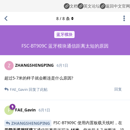
文档
英文论坛
返回中文官网
8
/
8
条
蓝牙模块
FSC-BT909C 蓝牙模块通信距离太短的原因
ZHANGSHENGPING
Z
6月1日
超过5-7米的样子就会断连是什么原因?
回复
FAE_Gavin
回复了此帖
FAE_Gavin
F
6月1日
FSC-BT909C 使用内置板载天线时，在
ZHANGSHENGPING
开阔无遮挡环境
下通信距离最远可达
15米
。您当前 5-7 米断连，说