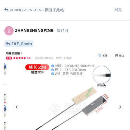
回复
ZHANGSHENGPING
回复了此帖
ZHANGSHENGPING
Z
6月2日
FAE_Gavin