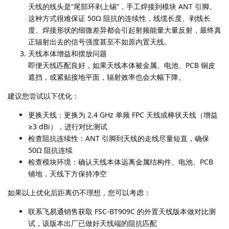
天线的线头是“尾部环剥上锡”，手工焊接到模块 ANT 引脚。
这种方式很难保证 50Ω 阻抗的连续性，线缆长度、剥线长
度、焊接形状的细微差异都会引起射频能量大量反射，最终真
正辐射出去的信号强度甚至不如原内置天线。
天线本体增益和摆放问题
即便天线匹配良好，如果天线本体被金属、电池、PCB 铜皮
遮挡，或紧贴接地平面，辐射效率也会大幅下降。
建议您尝试以下优化：
更换天线：更换为 2.4 GHz 单频 FPC 天线或棒状天线（增益
≥3 dBi），进行对比测试
检查阻抗连续性：ANT 引脚到天线的走线尽量短直，确保
50Ω 阻抗连续
检查模块环境：确认天线本体远离金属结构件、电池、PCB
铺地，天线下方保持净空
如果以上优化后距离仍不理想，您可以考虑：
联系飞易通销售获取 FSC-BT909C 的外置天线版本做对比测
试，该版本出厂已做好天线端的阻抗匹配