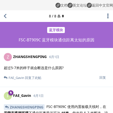
文档
英文论坛
返回中文官网
8
/
8
条
蓝牙模块
FSC-BT909C 蓝牙模块通信距离太短的原因
ZHANGSHENGPING
Z
6月1日
超过5-7米的样子就会断连是什么原因?
回复
FAE_Gavin
回复了此帖
FAE_Gavin
F
6月1日
FSC-BT909C 使用内置板载天线时，在
ZHANGSHENGPING
开阔无遮挡环境
下通信距离最远可达
15米
。您当前 5-7 米断连，说