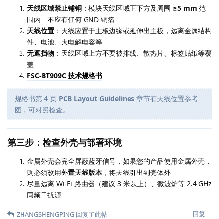
天线区域禁止铺铜
：模块天线区域正下方及周围
≥5 mm
范
围内，不应有任何 GND 铜箔
天线位置
：天线应置于主板边缘或延伸出主板，远离金属结构
件、电池、大电解电容等
无遮挡物
：天线区域上方不要被排线、散热片、标签贴纸等覆
盖
FSC-BT909C 技术规格书
规格书第 4 页
PCB Layout Guidelines
章节有天线位置参考
图，可对照检查。
第三步：检查外壳与部署环境
金属外壳会完全屏蔽蓝牙信号，如果您的产品使用金属外壳，
则必须改用
外置天线版本
，将天线引出到壳体外
尽量远离 Wi-Fi 路由器（建议 3 米以上）、微波炉等 2.4 GHz
同频干扰源
回复
ZHANGSHENGPING
回复了此帖