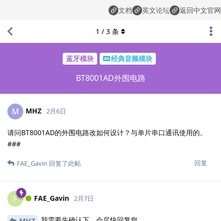
文档
英文论坛
返回中文官网
1
/
3
条
蓝牙模块
经典音频模块
BT8001AD外围电路
MHZ
M
2月6日
请问BT8001AD的外围电路改如何设计？与单片串口通讯使用的。
###
回复
FAE_Gavin
回复了此帖
FAE_Gavin
F
2月7日
我需要先确认下，会尽快回复您。
MHZ