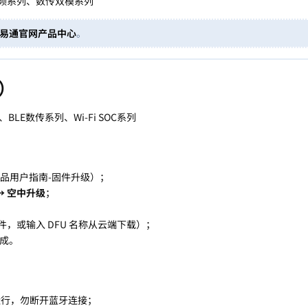
频系列、数传双模系列
易通官网产品中心
。
）
LE数传系列、Wi-Fi SOC系列
产品用户指南-固件升级）；
→ 空中升级
；
，或输入 DFU 名称从云端下载）；
成。
台运行，勿断开蓝牙连接；