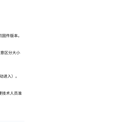
前固件版本。
注意区分大小
自动进入）。
便技术人员准
回复