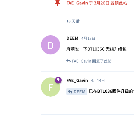
FAE_Gavin
于
3月26日
置顶此帖
18 天
后
DEEM
4月13日
D
麻烦发一下BT1036C 无线升级包
FAE_Gavin
回复了此帖
FAE_Gavin
4月14日
F
已在
BT1036固件升级
的
DEEM