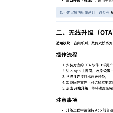
串口升级（有线）
：适用于音
如不确定模块所属系列，请参考
飞
二、无线升级（OTA
适用模块
：音频系列、数传双模系列、B
操作流程
安装对应的 OTA 软件（详见
进入 App 主界面，选择
设置 
扫描并连接目标蓝牙设备；
加载固件文件（可选择本地文件
点击
开始升级
，等待进度条完
注意事项
升级过程中请保持 App 前