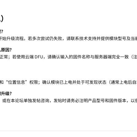
A）
理？
开始升级流程。若多次尝试仍失败，请联系技术支持并提供模块型号及当
么原因？
否正常；若使用云端 DFU，请确认输入的固件名称与服务器端完全一致（
备”和“位置信息”权限；确认模块已上电并处于可发现状态（通常上电后
何升级？
，或在本论坛单独发帖咨询，发帖时请务必注明产品型号和固件版本，以