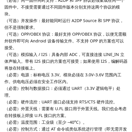
（必需）同一固件同时支持：A2DP 和 SPP 协议必须集成在同一个
固件中。不接受需要通过不同固件版本分别支持这两个协议的模
块。
（可选）并发操作：最好能同时运行 A2DP Source 和 SPP 协议，
但不是强制要求。
（可选）OPP/OBEX 协议：最好支持 OPP/OBEX 协议，以便无需额
外软件即可向 Android 设备传输文件。不支持 OPP 的方案也可以
接受。
（可选）模拟输入 / I2S：具备内部 ADC，可直接连接 LINE_IN 立
体声输入。带有 I2S 接口的方案也可接受；如果使用 I2S，编解码器
将放在转接板上。
（必需）电源：标称电压 3.3V。模块必须在 3.0V–3.6V 范围内工
作。供电电压必须在安全工作区内。
（必需）控制与数据接口：必须通过 UART（3.3V 逻辑电平）处
理。
（必需）硬件流控：UART 接口必须支持 RTS/CTS 硬件流控。
（必需）外置天线：需要有 U.FL 接口用于外置天线。我们也会考虑
在转接板上焊接 U.FL 接口的方案。
（必需）温度范围：工业级（至少 –40°C）。
（必需）控制方式：通过 AT 命令或类似系统进行管理（即无需开发