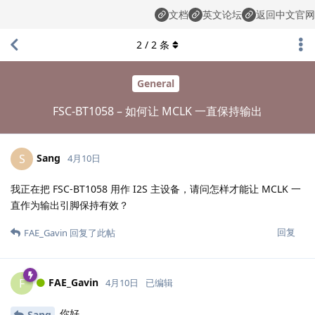
文档
英文论坛
返回中文官网
2
/
2
条
General
FSC-BT1058 – 如何让 MCLK 一直保持输出
Sang
S
4月10日
我正在把 FSC-BT1058 用作 I2S 主设备，请问怎样才能让 MCLK 一
直作为输出引脚保持有效？
回复
FAE_Gavin
回复了此帖
FAE_Gavin
F
4月10日
已编辑
你好，
Sang